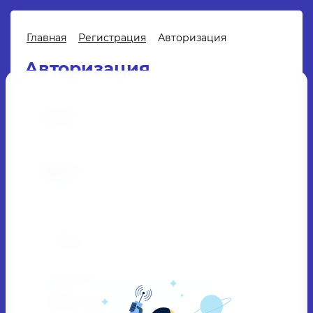
Главная
/
Регистрация
/
Авторизация
Авторизация
E-mail:
Пароль:
Забыли пароль?
Вход
Регистрация
Я выражаю
согласие на передачу и
обработку персональных данных
в
соответствии с
политикой