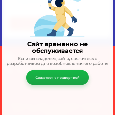
конфиденциальности
О НАС ПОДРОБНЕЕ
Сайт временно не
обслуживается
Ташкентская область, Кибрайский район,
Если вы владелец сайта, свяжитесь с
посёлок Салар, улица Карамуртская
разработчиком для возобновления его работы
(71) 260-64-30
с 9:00 до 19:00 без выходных
Связаться с поддержкой
Facebook
Youtube
Vkontakte
Instagram
Перепечатка, а равно использование материалов с
данного сайта, разрешена только по согласию с